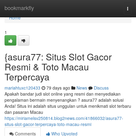
Home
bookmarkfly
Togg
navi
Home
1
{asura77: Situs Slot Gacor
Resmi & Toto Macau
Terpercaya
mariahtuxc120433
79 days ago
News
Discuss
Apakah bandar judi slot online yang resmi dan menyediakan
pengalaman bermain menyenangkan ? asura77 adalah solusi
Anda! Situs ini adalah situs unggulan untuk menikmati slot terbaru
dan pasaran Macau
https://miriamelsv250814.blog2news.com/41866032/asura77-
situs-slot-gacor-terpercaya-toto-macau-resmi
Comments
Who Upvoted