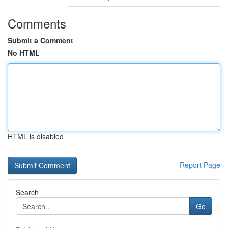
Comments
Submit a Comment
No HTML
HTML is disabled
Report Page
Search
Go