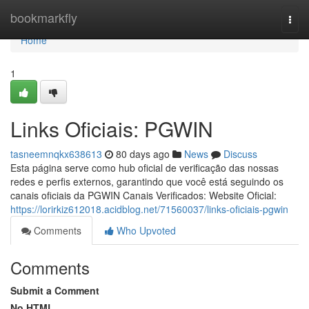
Home
bookmarkfly
Togg
navi
Home
1
Links Oficiais: PGWIN
tasneemnqkx638613
80 days ago
News
Discuss
Esta página serve como hub oficial de verificação das nossas
redes e perfis externos, garantindo que você está seguindo os
canais oficiais da PGWIN Canais Verificados: Website Oficial:
https://lorirkiz612018.acidblog.net/71560037/links-oficiais-pgwin
Comments
Who Upvoted
Comments
Submit a Comment
No HTML