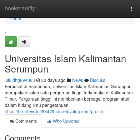
Home
bookmarkfly
Togg
navi
Home
1
Universitas Islam Kalimantan
Serumpun
lululdhg694863
80 days ago
News
Discuss
Berpusat di Samarinda, Universitas Islam Kalimantan Serumpun
merupakan salah satu perguruan tinggi terkemuka di Kalimantan
Timur. Perguruan tinggi ini memberikan berbagai program studi
dalam bidang ilmu pengetahuan,
https://brontevrds283479.sharebyblog.com/profile
Comments
Who Upvoted
Comments