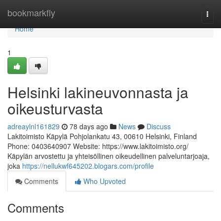
Home
bookmarkfly
Togg
navi
Home
1
Helsinki lakineuvonnasta ja
oikeusturvasta
adreaylnl161829
78 days ago
News
Discuss
Lakitoimisto Käpylä Pohjolankatu 43, 00610 Helsinki, Finland
Phone: 0403640907 Website: https://www.lakitoimisto.org/
Käpylän arvostettu ja yhteisöllinen oikeudellinen palveluntarjoaja,
joka
https://nellukwf645202.blogars.com/profile
Comments
Who Upvoted
Comments