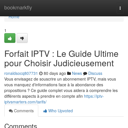
Home
bookmarkfly
Togg
navi
Home
1
Forfait IPTV : Le Guide Ultime
pour Choisir Judicieusement
ronaldsocq807731
80 days ago
News
Discuss
Vous envisagez de souscrire un abonnement IPTV, mais vous
vous manquez d'informations face à la abondance des
propositions ? Ce guide complet vous aidera à comprendre les
différents aspects à prendre en compte afin
https://iptv-
iptvsmarters.com/tarifs/
Comments
Who Upvoted
Comments