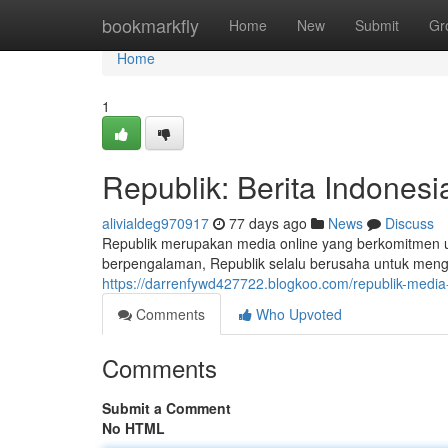
Home
bookmarkfly
Home
New
Submit
Gr
Home
1
Republik: Berita Indones
alivialdeg970917
77 days ago
News
Discuss
Republik merupakan media online yang berkomitmen u
berpengalaman, Republik selalu berusaha untuk mengh
https://darrenfywd427722.blogkoo.com/republik-medi
Comments
Who Upvoted
Comments
Submit a Comment
No HTML