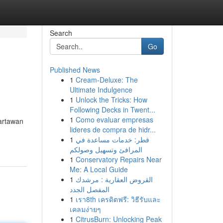
Search
Go
Published News
1
Cream-Deluxe: The
Ultimate Indulgence
1
Unlock the Tricks: How
Following Decks in Twent...
1
Como evaluar empresas
artawan
lideres de compra de hidr...
1
قطر: خدمات مساعدة في
المرافئ وتسهيل وصولكم
1
Conservatory Repairs Near
Me: A Local Guide
1
القروض العقارية : مرشدك
المفصل الجدد
1
เรา8th เครดิตฟรี: วิธีรับและ
เคลมง่ายๆ
1
CitrusBurn: Unlocking Peak