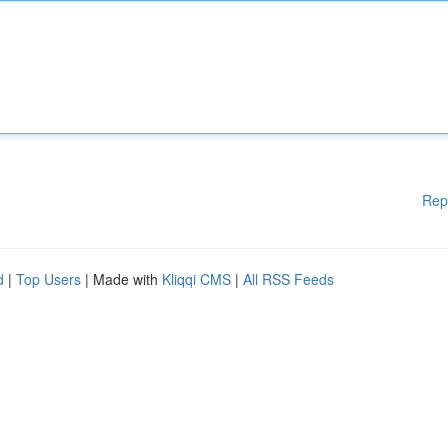
Rep
d
|
Top Users
| Made with
Kliqqi CMS
|
All RSS Feeds