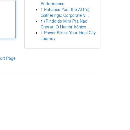
Performance
1
Enhance Your the ATL's}
Gatherings: Corporate V...
1
{Rindo de Mim Pra Não
Chorar: O Humor Irônico ...
1
Power Bikes: Your Ideal City
Journey
ort Page