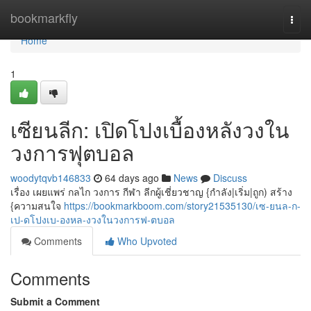
Home
bookmarkfly
Togg
navi
Home
1
เซียนลีก: เปิดโปงเบื้องหลังวงใน
วงการฟุตบอล
woodytqvb146833
64 days ago
News
Discuss
เรื่อง เผยแพร่ กลไก วงการ กีฬา ลีกผู้เชี่ยวชาญ {กำลัง|เริ่ม|ถูก) สร้าง
{ความสนใจ
https://bookmarkboom.com/story21535130/เซ-ยนล-ก-
เป-ดโปงเบ-องหล-งวงในวงการฟ-ตบอล
Comments
Who Upvoted
Comments
Submit a Comment