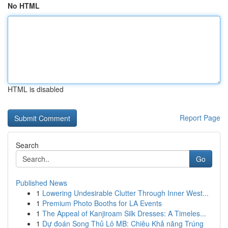
No HTML
HTML is disabled
Report Page
Search
Go
Published News
1
Lowering Undesirable Clutter Through Inner West...
1
Premium Photo Booths for LA Events
1
The Appeal of Kanjiroam Silk Dresses: A Timeles...
1
Dự đoán Song Thủ Lô MB: Chiêu Khả năng Trúng