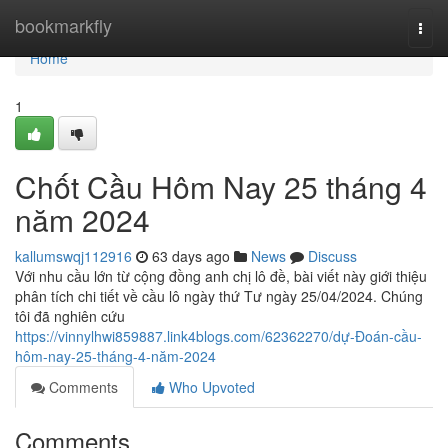
Home
bookmarkfly
Togg
navi
Home
1
Chốt Cầu Hôm Nay 25 tháng 4
năm 2024
kallumswqj112916
63 days ago
News
Discuss
Với nhu cầu lớn từ cộng đồng anh chị lô đề, bài viết này giới thiệu
phân tích chi tiết về cầu lô ngày thứ Tư ngày 25/04/2024. Chúng
tôi đã nghiên cứu
https://vinnylhwi859887.link4blogs.com/62362270/dự-Đoán-cầu-
hôm-nay-25-tháng-4-năm-2024
Comments
Who Upvoted
Comments