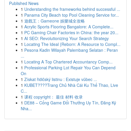
Published News
1
Understanding the frameworks behind successful ...
1
Panama City Beach top Pool Cleaning Service for...
1
遊戲王：Gameone 娛樂城全攻略
1
Acrylic Sports Flooring Bangalore: A Complete...
1
PC Gaming Chair Factories in China: the year 20...
1
AI SEO: Revolutionizing Your Search Strategy
1
Locating The Ideal {Reborn: A Resource to Compl...
1
Pesona Kadin Wilayah Palembang Selatan : Peran
...
1
Locating A Top Chartered Accountancy Comp...
1
Professional Parking Lot Repair You Can Depend
On
1
Získat řidičský listinu : Existuje vůbec ...
1
KUBET????️Trang Chủ Nhà Cái Ku Thể Thao, Live
C...
1
课程 copyright： 最佳 材料 收录
1
DE88 – Cổng Game Đổi Thưởng Uy Tín, Đăng Ký
Nha...