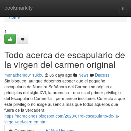
Home
bookmarkfly
Togg
navi
Home
1
Todo acerca de escapulario de
la virgen del carmen original
menachemq011ukb0
65 days ago
News
Discuss
Sin bloqueo, aunque debemos acoger que el pequeño
escapulario de Nuestra SeñAhora del Carmen se originó a
principios del siglo XVI, la promesa --que es el primer privilegio
del Escapulario Carmelita-- permanece incólume. Correcto a que
este privilegio no exige ausencia más que todos aquellos que
fuera de la verdadera
https://aoraciones.blogspot.com/2023/01/el-escapulario-de-la-
virgen-del-carmen.html
Comments
Who Upvoted