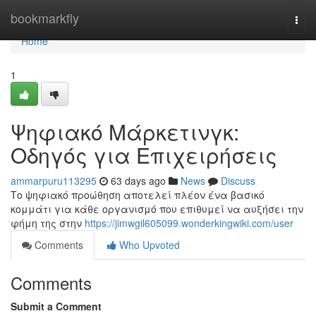
Home
bookmarkfly
Togg
navi
Home
1
Ψηφιακό Μάρκετινγκ:
Οδηγός για Επιχειρήσεις
ammarpuru113295
63 days ago
News
Discuss
Το ψηφιακό προώθηση αποτελεί πλέον ένα βασικό
κομμάτι για κάθε οργανισμό που επιθυμεί να αυξήσει την
φήμη της στην
https://jimwgil605099.wonderkingwiki.com/user
Comments
Who Upvoted
Comments
Submit a Comment