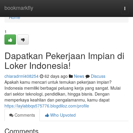
Home
bookmarkfly
Togg
navi
Home
1
Dapatkan Pekerjaan Impian di
Loker Indonesia!
chiaradrml408254
62 days ago
News
Discuss
Apakah kamu mencari untuk temukan pekerjaan impian?
Indonesia memiliki berbagai peluang kerja yang sangat. Mulai
dari sektor teknologi, pendidikan, hingga bisnis. Dengan
memperkaya keahlian dan pengalamanmu, kamu dapat
https://laylabbqs575776.blogdiloz.com/profile
Comments
Who Upvoted
Comments