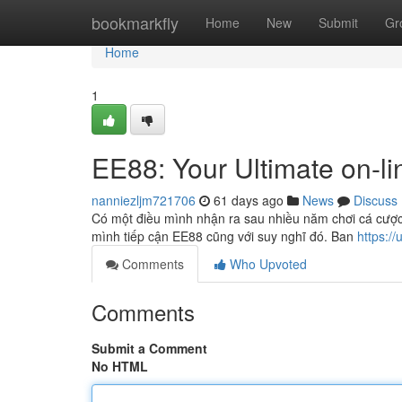
Home
bookmarkfly
Home
New
Submit
Gr
Home
1
EE88: Your Ultimate on-li
nanniezljm721706
61 days ago
News
Discuss
Có một điều mình nhận ra sau nhiều năm chơi cá cược
mình tiếp cận EE88 cũng với suy nghĩ đó. Ban
https:/
Comments
Who Upvoted
Comments
Submit a Comment
No HTML