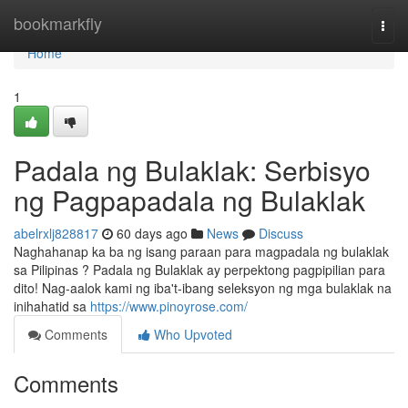
Home
bookmarkfly
Togg
navi
Home
1
Padala ng Bulaklak: Serbisyo
ng Pagpapadala ng Bulaklak
abelrxlj828817
60 days ago
News
Discuss
Naghahanap ka ba ng isang paraan para magpadala ng bulaklak
sa Pilipinas ? Padala ng Bulaklak ay perpektong pagpipilian para
dito! Nag-aalok kami ng iba't-ibang seleksyon ng mga bulaklak na
inihahatid sa
https://www.pinoyrose.com/
Comments
Who Upvoted
Comments