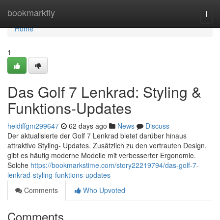
Home
bookmarkfly
Togg
navi
Home
1
Das Golf 7 Lenkrad: Styling &
Funktions-Updates
heidiffgm299647
62 days ago
News
Discuss
Der aktualisierte der Golf 7 Lenkrad bietet darüber hinaus
attraktive Styling- Updates. Zusätzlich zu den vertrauten Design,
gibt es häufig moderne Modelle mit verbesserter Ergonomie.
Solche
https://bookmarkstime.com/story22219794/das-golf-7-
lenkrad-styling-funktions-updates
Comments
Who Upvoted
Comments