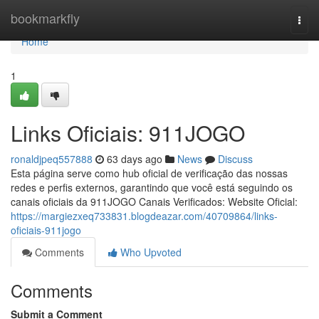
Home
bookmarkfly
Togg
navi
Home
1
Links Oficiais: 911JOGO
ronaldjpeq557888
63 days ago
News
Discuss
Esta página serve como hub oficial de verificação das nossas
redes e perfis externos, garantindo que você está seguindo os
canais oficiais da 911JOGO Canais Verificados: Website Oficial:
https://margiezxeq733831.blogdeazar.com/40709864/links-
oficiais-911jogo
Comments
Who Upvoted
Comments
Submit a Comment