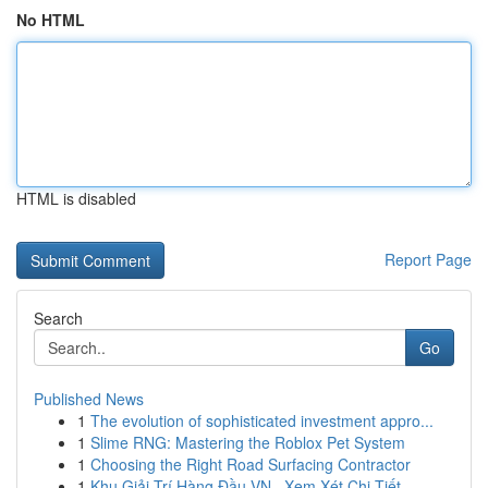
No HTML
HTML is disabled
Report Page
Search
Go
Published News
1
The evolution of sophisticated investment appro...
1
Slime RNG: Mastering the Roblox Pet System
1
Choosing the Right Road Surfacing Contractor
1
Khu Giải Trí Hàng Đầu VN , Xem Xét Chi Tiết