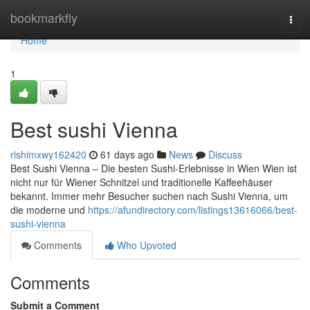
Home
bookmarkfly
Togg
navi
Home
1
Best sushi Vienna
rishimxwy162420
61 days ago
News
Discuss
Best Sushi Vienna – Die besten Sushi-Erlebnisse in Wien Wien ist
nicht nur für Wiener Schnitzel und traditionelle Kaffeehäuser
bekannt. Immer mehr Besucher suchen nach Sushi Vienna, um
die moderne und
https://afundirectory.com/listings13616066/best-
sushi-vienna
Comments
Who Upvoted
Comments
Submit a Comment