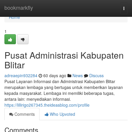
Home
bookmarkfly
Togg
navi
Home
1
Pusat Administrasi Kabupaten
Blitar
adreaepin932284
60 days ago
News
Discuss
Pusat Layanan Informasi dan Administrasi Kabupaten Blitar
merupakan lembaga yang bertugas untuk memberikan layanan
kepada masyarakat. Lembaga ini memiliki beberapa tugas,
antara lain: menyediakan informasi.
https://lillirigo267345.theideasblog.com/profile
Comments
Who Upvoted
Comments