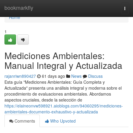
Home
bookmarkfly
Togg
navi
Home
1
Mediciones Ambientales:
Manual Integral y Actualizada
rajanriwn890427
61 days ago
News
Discuss
Esta guía "Mediciones Ambientales: Guía Completa y
Actualizada" presenta una análisis integral y moderna sobre el
procedimiento de evaluaciones ambientales. Abordamos
aspectos cruciales, desde la selección de
https://elaineonvw598921.aioblogs.com/94060295/mediciones-
ambientales-documento-exhaustivo-y-actualizada
Comments
Who Upvoted