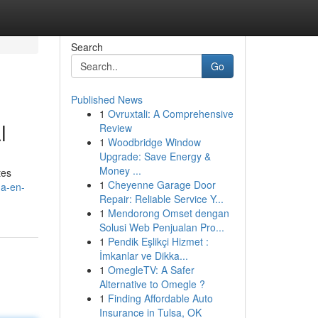
Search
Go
Published News
1
Ovruxtali: A Comprehensive
l
Review
1
Woodbridge Window
Upgrade: Save Energy &
Money ...
tes
1
Cheyenne Garage Door
ma-en-
Repair: Reliable Service Y...
1
Mendorong Omset dengan
Solusi Web Penjualan Pro...
1
Pendik Eşlikçi Hizmet :
İmkanlar ve Dikka...
1
OmegleTV: A Safer
Alternative to Omegle ?
1
Finding Affordable Auto
Insurance in Tulsa, OK