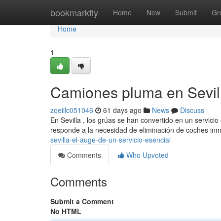
Home
bookmarkfly
Home
New
Submit
Gr
Home
1
Camiones pluma en Sevill
zoeillc051046
61 days ago
News
Discuss
En Sevilla , los grúas se han convertido en un servici
responde a la necesidad de eliminación de coches in
sevilla-el-auge-de-un-servicio-esencial
Comments
Who Upvoted
Comments
Submit a Comment
No HTML