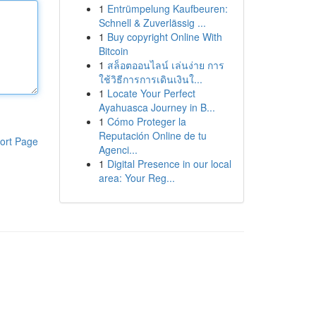
1
Entrümpelung Kaufbeuren:
Schnell & Zuverlässig ...
1
Buy copyright Online With
Bitcoin
1
สล็อตออนไลน์ เล่นง่าย การ
ใช้วิธีการการเดินเงินใ...
1
Locate Your Perfect
Ayahuasca Journey in B...
1
Cómo Proteger la
Reputación Online de tu
ort Page
Agenci...
1
Digital Presence in our local
area: Your Reg...