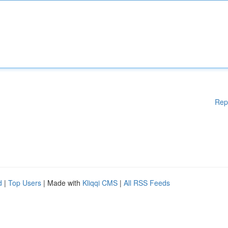
Rep
d
|
Top Users
| Made with
Kliqqi CMS
|
All RSS Feeds