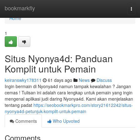
Home
bookmarkfly
Togg
navi
Home
1
Situs Nyonya4d: Panduan
Komplit untuk Pemain
keiranswky178311
61 days ago
News
Discuss
Ingin bermain di Nyonya4d namun tampak kewalahan ? Jangan
cemas ! Tulisan ini adalah cara lengkap untuk pemain yang ingin
mengenal aplikasi judi daring Nyonya4d. Kami akan menjelaskan
tentang padat
https://seobookmarkpro.com/story21612242/situs-
nyonya4d-petunjuk-komplit-untuk-pemain
Comments
Who Upvoted
Comments