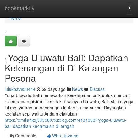
Home
bookmarkfly
Togg
navi
Home
1
{Yoga Uluwatu Bali: Dapatkan
Ketenangan di Di Kalangan
Pesona
lulukbav653444
59 days ago
News
Discuss
Yoga Uluwatu Bali menawarkan kesempatan unik untuk mencari
ketentraman pikiran. Terletak di wilayah Uluwatu, Bali, studio yoga
ini menyajikan pemandangan lautan itu memukau. Bayangkan
kegiatan sepi waktu Anda melakukan
https://emiliankqj399580.tkzblog.com/41316987/yoga-uluwatu-
bali-dapatkan-kedamaian-di-tengah
Comments
Who Upvoted