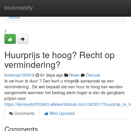
Home
bookmarkfly
Home
1
Huurprijs te hoog? Recht op
vermindering?
lexieinqs100918
61 days ago
News
Discuss
Is uw huur te duur ? Dan kunt u mogelijk aanspraak op een
vermindering . De wet bepaalt dat een huur te hoog kan worden
aangemerkt wanneer het bedrag sterk hoger is dan de gangbare
prijzen voor
https://denisvobr553463.wikiworldstock.com/2423517/huurprijs_te
Comments
Who Upvoted
Comments