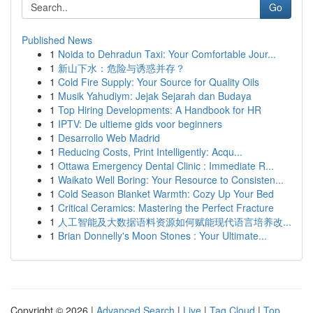
Go
Published News
1
Noida to Dehradun Taxi: Your Comfortable Jour...
1
新山下水：危险与诱惑并存？
1
Cold Fire Supply: Your Source for Quality Oils
1
Musik Yahudiym: Jejak Sejarah dan Budaya
1
Top Hiring Developments: A Handbook for HR
1
IPTV: De ultieme gids voor beginners
1
Desarrollo Web Madrid
1
Reducing Costs, Print Intelligently: Acqu...
1
Ottawa Emergency Dental Clinic : Immediate R...
1
Waikato Well Boring: Your Resource to Consisten...
1
Cold Season Blanket Warmth: Cozy Up Your Bed
1
Critical Ceramics: Mastering the Perfect Fracture
1
人工智能及大数据语料资源如何赋能现代语言培养改...
1
Brian Donnelly's Moon Stones : Your Ultimate...
Copyright © 2026 |
Advanced Search
|
Live
|
Tag Cloud
|
Top