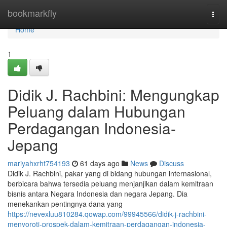
Home
bookmarkfly
Togg
navi
Home
1
Didik J. Rachbini: Mengungkap
Peluang dalam Hubungan
Perdagangan Indonesia-
Jepang
mariyahxrht754193
61 days ago
News
Discuss
Didik J. Rachbini, pakar yang di bidang hubungan internasional,
berbicara bahwa tersedia peluang menjanjikan dalam kemitraan
bisnis antara Negara Indonesia dan negara Jepang. Dia
menekankan pentingnya dana yang
https://nevexluu810284.qowap.com/99945566/didik-j-rachbini-
menyoroti-prospek-dalam-kemitraan-perdagangan-indonesia-