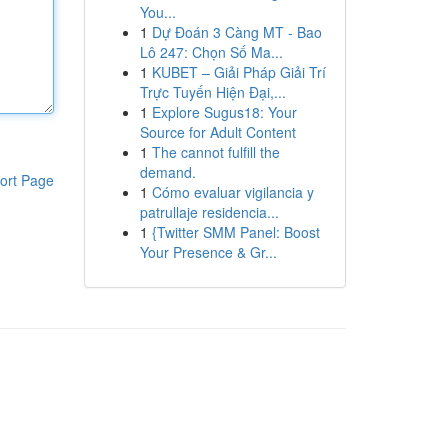
You...
1
Dự Đoán 3 Càng MT - Bao
Lô 247: Chọn Số Ma...
1
KUBET – Giải Pháp Giải Trí
Trực Tuyến Hiện Đại,...
1
Explore Sugus18: Your
Source for Adult Content
1
The cannot fulfill the
demand.
ort Page
1
Cómo evaluar vigilancia y
patrullaje residencia...
1
{Twitter SMM Panel: Boost
Your Presence & Gr...