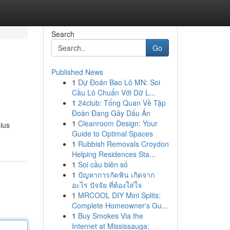
Search
Go
Published News
1
Dự Đoán Bao Lô MN: Soi
Cầu Lô Chuẩn Với Dữ L...
1
24club: Tổng Quan Về Tập
Đoàn Đang Gây Dấu Ấn
1
Cleanroom Design: Your
ius
Guide to Optimal Spaces
1
Rubbish Removals Croydon
Helping Residences Sta...
1
Soi cầu biên số
1
ปัญหาการกัดฟัน เกิดจาก
อะไร ปัจจัย ที่ต้องใส่ใจ
1
MRCOOL DIY Mini Splits:
Complete Homeowner's Gu...
1
Buy Smokes Via the
Internet at Mississauga: