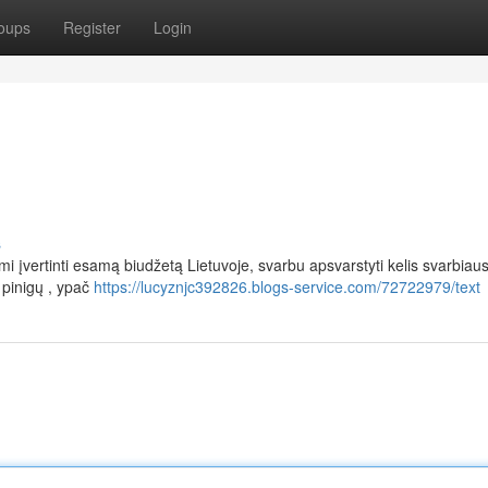
oups
Register
Login
s
įvertinti esamą biudžetą Lietuvoje, svarbu apsvarstyti kelis svarbiaus
pinigų , ypač
https://lucyznjc392826.blogs-service.com/72722979/text