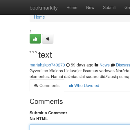
Home
bookmarkfly
Home
New
Submit
Gr
Home
1
```text
mariahzkpb740279
59 days ago
News
Discus
Gyvenimo išlaidos Lietuvoje: išsamus vadovas Norėdami 
elementus. Namai dažniausiai sudaro didžiausią sumą 
Comments
Who Upvoted
Comments
Submit a Comment
No HTML