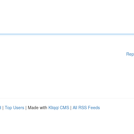
Rep
d
|
Top Users
| Made with
Kliqqi CMS
|
All RSS Feeds