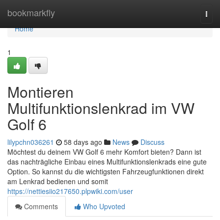
Home
bookmarkfly
Togg
navi
Home
1
Montieren
Multifunktionslenkrad im VW
Golf 6
lilypchn036261
58 days ago
News
Discuss
Möchtest du deinem VW Golf 6 mehr Komfort bieten? Dann ist
das nachträgliche Einbau eines Multifunktionslenkrads eine gute
Option. So kannst du die wichtigsten Fahrzeugfunktionen direkt
am Lenkrad bedienen und somit
https://nettiesiio217650.plpwiki.com/user
Comments
Who Upvoted