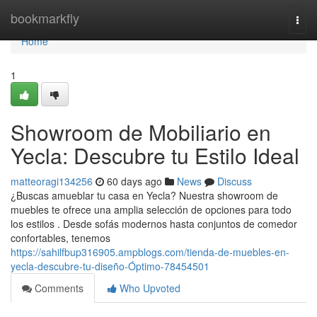
Home
bookmarkfly
Togg
navi
Home
1
Showroom de Mobiliario en
Yecla: Descubre tu Estilo Ideal
matteoragi134256
60 days ago
News
Discuss
¿Buscas amueblar tu casa en Yecla? Nuestra showroom de
muebles te ofrece una amplia selección de opciones para todo
los estilos . Desde sofás modernos hasta conjuntos de comedor
confortables, tenemos
https://sahilfbup316905.ampblogs.com/tienda-de-muebles-en-
yecla-descubre-tu-diseño-Óptimo-78454501
Comments
Who Upvoted