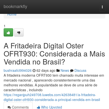
Home
bookmarkfly
Togg
navi
Home
1
A Fritadeira Digital Oster
OFRT930: Considerada a Mais
Vendida no Brasil?
bushraafct994026
62 days ago
News
Discuss
A fritadeira moderna OFRT930 tem chamado muita interesse em
mercado nacional , aparecendo consistentemente uma das
melhores vendidas. A popularidade se deve de uma série de
características , incluindo
https://reganjpuh249708.luwebs.com/42638481/a-fritadeira-
digital-oster-ofrt930-considerada-a-principal-vendida-em-brasil
Comments
Who Upvoted