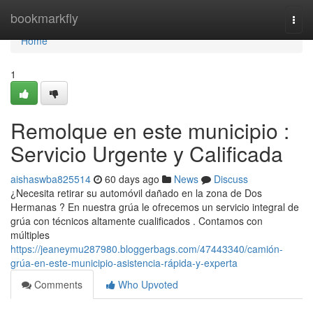
Home
bookmarkfly
Togg
navi
Home
1
Remolque en este municipio :
Servicio Urgente y Calificada
aishaswba825514
60 days ago
News
Discuss
¿Necesita retirar su automóvil dañado en la zona de Dos
Hermanas ? En nuestra grúa le ofrecemos un servicio integral de
grúa con técnicos altamente cualificados . Contamos con
múltiples
https://jeaneymu287980.bloggerbags.com/47443340/camión-
grúa-en-este-municipio-asistencia-rápida-y-experta
Comments
Who Upvoted