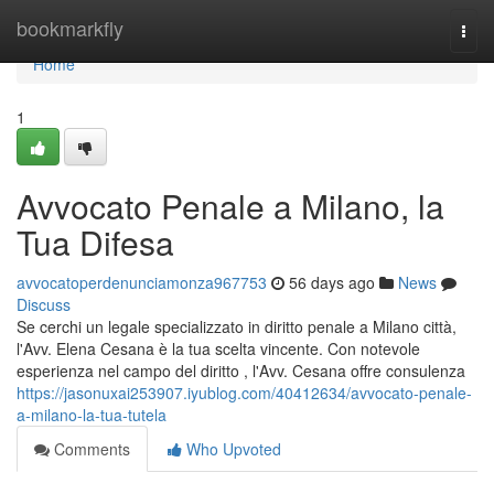
Home
bookmarkfly
Togg
navi
Home
1
Avvocato Penale a Milano, la
Tua Difesa
avvocatoperdenunciamonza967753
56 days ago
News
Discuss
Se cerchi un legale specializzato in diritto penale a Milano città,
l'Avv. Elena Cesana è la tua scelta vincente. Con notevole
esperienza nel campo del diritto , l'Avv. Cesana offre consulenza
https://jasonuxai253907.iyublog.com/40412634/avvocato-penale-
a-milano-la-tua-tutela
Comments
Who Upvoted