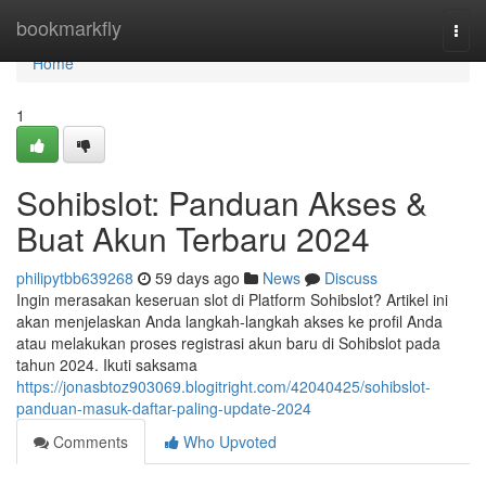
Home
bookmarkfly
Togg
navi
Home
1
Sohibslot: Panduan Akses &
Buat Akun Terbaru 2024
philipytbb639268
59 days ago
News
Discuss
Ingin merasakan keseruan slot di Platform Sohibslot? Artikel ini
akan menjelaskan Anda langkah-langkah akses ke profil Anda
atau melakukan proses registrasi akun baru di Sohibslot pada
tahun 2024. Ikuti saksama
https://jonasbtoz903069.blogitright.com/42040425/sohibslot-
panduan-masuk-daftar-paling-update-2024
Comments
Who Upvoted