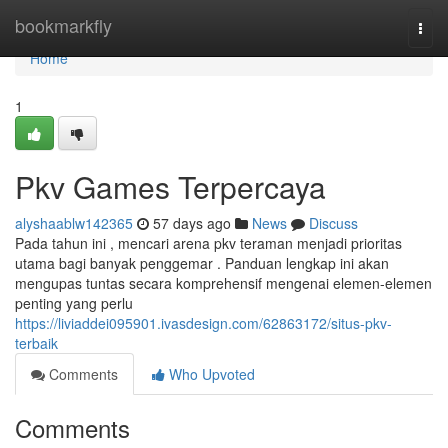
Home
bookmarkfly
Togg
navi
Home
1
Pkv Games Terpercaya
alyshaablw142365
57 days ago
News
Discuss
Pada tahun ini , mencari arena pkv teraman menjadi prioritas
utama bagi banyak penggemar . Panduan lengkap ini akan
mengupas tuntas secara komprehensif mengenai elemen-elemen
penting yang perlu
https://liviaddei095901.ivasdesign.com/62863172/situs-pkv-
terbaik
Comments
Who Upvoted
Comments