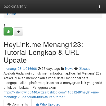
Home
bookmarkfly
Togg
navi
Home
1
HeyLink.me Menang123:
Tutorial Lengkap & URL
Update
menang123rtp016606
57 days ago
News
Discuss
Apakah Anda ingin untuk memanfaatkan aplikasi ini Menang123?
Artikel ini akan memberikan tutorial detail mengenai cara
mengoptimalkan platform aplikasi serta menyajikan link yang valid
untuk pembukaan. Pengguna akan
https://kalelfgw406446.wizzardsblog.com/41631248/heylink-me-
menang123-panduan-utuh-tautan-terbaru
Comments
Who Upvoted