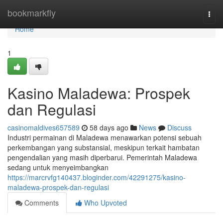
Home
bookmarkfly
Togg
navi
Home
1
Kasino Maladewa: Prospek
dan Regulasi
casinomaldives657589
58 days ago
News
Discuss
Industri permainan di Maladewa menawarkan potensi sebuah
perkembangan yang substansial, meskipun terkait hambatan
pengendalian yang masih diperbarui. Pemerintah Maladewa
sedang untuk menyeimbangkan
https://marcrvfg140437.bloginder.com/42291275/kasino-
maladewa-prospek-dan-regulasi
Comments
Who Upvoted