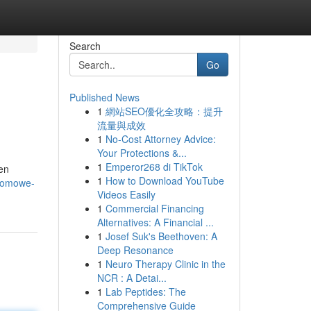
Search
Go
Published News
1
網站SEO優化全攻略：提升
流量與成效
1
No-Cost Attorney Advice:
Your Protections &...
1
Emperor268 di TikTok
en
1
How to Download YouTube
domowe-
Videos Easily
1
Commercial Financing
Alternatives: A Financial ...
1
Josef Suk's Beethoven: A
Deep Resonance
1
Neuro Therapy Clinic in the
NCR : A Detai...
1
Lab Peptides: The
Comprehensive Guide