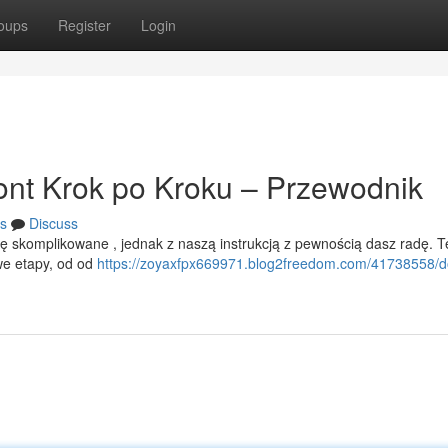
oups
Register
Login
nt Krok po Kroku – Przewodnik
s
Discuss
 skomplikowane , jednak z naszą instrukcją z pewnością dasz radę. T
we etapy, od od
https://zoyaxfpx669971.blog2freedom.com/41738558/