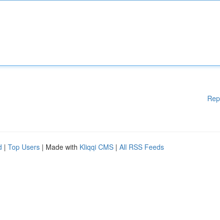
Rep
d
|
Top Users
| Made with
Kliqqi CMS
|
All RSS Feeds