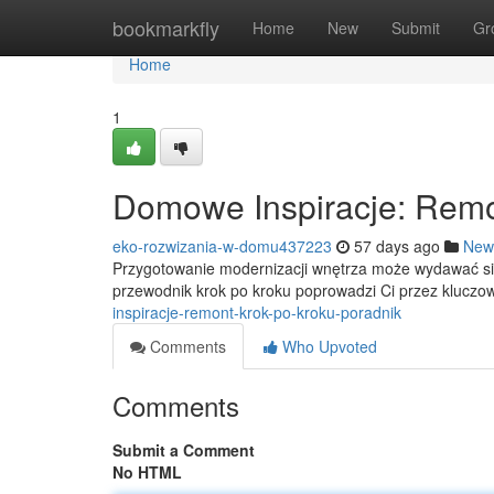
Home
bookmarkfly
Home
New
Submit
Gr
Home
1
Domowe Inspiracje: Remo
eko-rozwizania-w-domu437223
57 days ago
New
Przygotowanie modernizacji wnętrza może wydawać się
przewodnik krok po kroku poprowadzi Ci przez kluczo
inspiracje-remont-krok-po-kroku-poradnik
Comments
Who Upvoted
Comments
Submit a Comment
No HTML