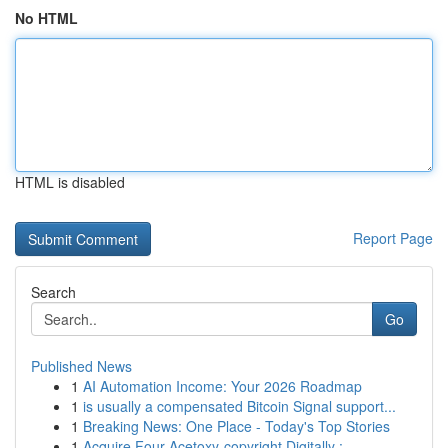
No HTML
HTML is disabled
Report Page
Search
Go
Published News
1
AI Automation Income: Your 2026 Roadmap
1
is usually a compensated Bitcoin Signal support...
1
Breaking News: One Place - Today's Top Stories
1
Acquire Four-Acetoxy-copyright Digitally :...