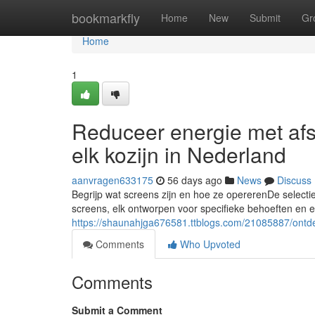
Home
bookmarkfly
Home
New
Submit
Gr
Home
1
Reduceer energie met af
elk kozijn in Nederland
aanvragen633175
56 days ago
News
Discuss
Begrijp wat screens zijn en hoe ze opererenDe select
screens, elk ontworpen voor specifieke behoeften en
https://shaunahjga676581.ttblogs.com/21085887/ontd
Comments
Who Upvoted
Comments
Submit a Comment