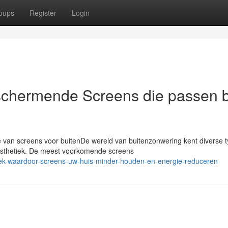
oups
Register
Login
schermende Screens die passen b
ie van screens voor buitenDe wereld van buitenzonwering kent diverse 
 esthetiek. De meest voorkomende screens
ek-waardoor-screens-uw-huis-minder-houden-en-energie-reduceren