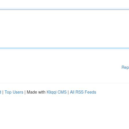
Rep
d
|
Top Users
| Made with
Kliqqi CMS
|
All RSS Feeds