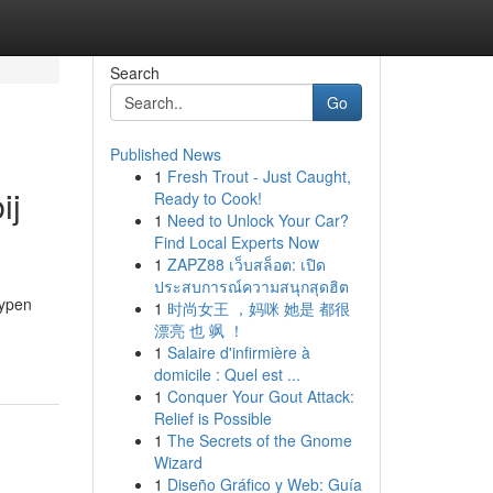
Search
Go
Published News
1
Fresh Trout - Just Caught,
ij
Ready to Cook!
1
Need to Unlock Your Car?
Find Local Experts Now
1
ZAPZ88 เว็บสล็อต: เปิด
ประสบการณ์ความสนุกสุดฮิต
typen
1
时尚女王 ，妈咪 她是 都很
漂亮 也 飒 ！
1
Salaire d'infirmière à
domicile : Quel est ...
1
Conquer Your Gout Attack:
Relief is Possible
1
The Secrets of the Gnome
Wizard
1
Diseño Gráfico y Web: Guía