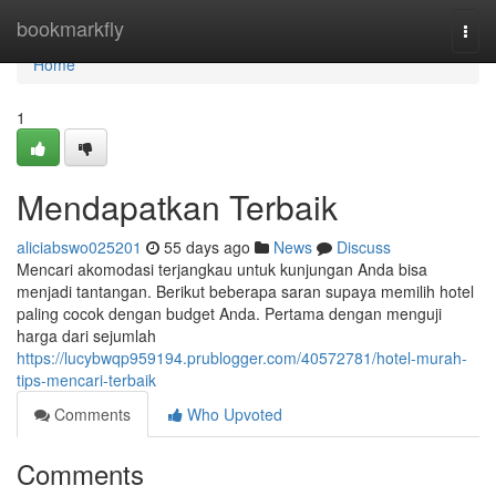
Home
bookmarkfly
Togg
navi
Home
1
Mendapatkan Terbaik
aliciabswo025201
55 days ago
News
Discuss
Mencari akomodasi terjangkau untuk kunjungan Anda bisa
menjadi tantangan. Berikut beberapa saran supaya memilih hotel
paling cocok dengan budget Anda. Pertama dengan menguji
harga dari sejumlah
https://lucybwqp959194.prublogger.com/40572781/hotel-murah-
tips-mencari-terbaik
Comments
Who Upvoted
Comments