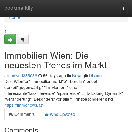
Home
bookmarkfly
Togg
navi
Home
1
Immobilien Wien: Die
neuesten Trends im Markt
arondwqd385036
56 days ago
News
Discuss
Der {Wien"er" Immobilienmarkt"e" "bereich" erlebt
derzeit"gegenwärtig" "im Moment" eine
interessante"faszinierende" "spannende" Entwicklung"Dynamik"
"Veränderung". Besonders"Vor allem" "Insbesondere" sind
https://immonews.at/
Comments
Who Upvoted
Comments