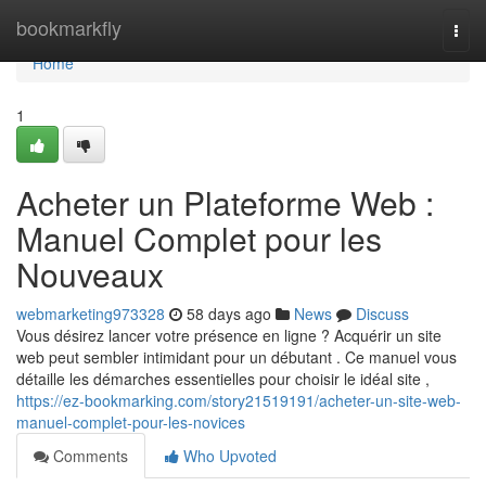
Home
bookmarkfly
Togg
navi
Home
1
Acheter un Plateforme Web :
Manuel Complet pour les
Nouveaux
webmarketing973328
58 days ago
News
Discuss
Vous désirez lancer votre présence en ligne ? Acquérir un site
web peut sembler intimidant pour un débutant . Ce manuel vous
détaille les démarches essentielles pour choisir le idéal site ,
https://ez-bookmarking.com/story21519191/acheter-un-site-web-
manuel-complet-pour-les-novices
Comments
Who Upvoted