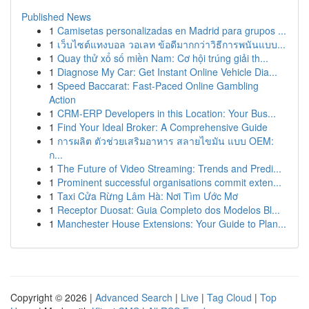
Published News
1
Camisetas personalizadas en Madrid para grupos ...
1
เว็บไซต์แทงบอล วอเลท ข้อดีมากกว่าวิธีการพนันแบบ...
1
Quay thử xổ số miền Nam: Cơ hội trúng giải th...
1
Diagnose My Car: Get Instant Online Vehicle Dia...
1
Speed Baccarat: Fast-Paced Online Gambling
Action
1
CRM-ERP Developers in this Location: Your Bus...
1
Find Your Ideal Broker: A Comprehensive Guide
1
การผลิต ตัวช่วยเสริมอาหาร สลายไขมัน แบบ OEM:
ก...
1
The Future of Video Streaming: Trends and Predi...
1
Prominent successful organisations commit exten...
1
Taxi Cửa Rừng Lâm Hà: Nơi Tìm Ước Mơ
1
Receptor Duosat: Guia Completo dos Modelos Bl...
1
Manchester House Extensions: Your Guide to Plan...
Copyright © 2026 |
Advanced Search
|
Live
|
Tag Cloud
|
Top