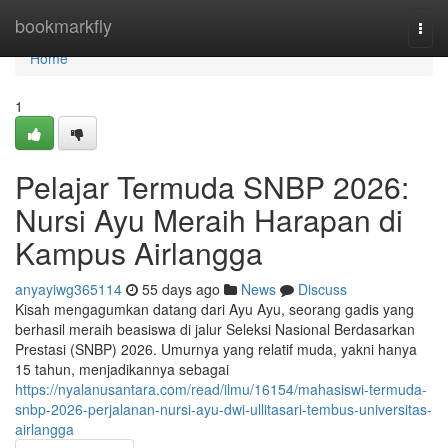
Home
bookmarkfly
Togg
navi
Home
1
Pelajar Termuda SNBP 2026:
Nursi Ayu Meraih Harapan di
Kampus Airlangga
anyayiwg365114
55 days ago
News
Discuss
Kisah mengagumkan datang dari Ayu Ayu, seorang gadis yang
berhasil meraih beasiswa di jalur Seleksi Nasional Berdasarkan
Prestasi (SNBP) 2026. Umurnya yang relatif muda, yakni hanya
15 tahun, menjadikannya sebagai
https://nyalanusantara.com/read/ilmu/16154/mahasiswi-termuda-
snbp-2026-perjalanan-nursi-ayu-dwi-ullitasari-tembus-universitas-
airlangga