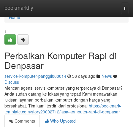
Home
bookmarkfly
Togg
navi
Home
1
Perbaikan Komputer Rapi di
Denpasar
service-komputer-panggil000014
56 days ago
News
Discuss
Mencari agensi servis komputer yang terpercaya di Denpasar?
Anda sudah datang ke lokasi yang tepat! Kami menawarkan
lukisan layanan perbaikan komputer dengan harga yang
bersahabat. Tim kami terdiri dari profesional
https://bookmark-
template.com/story29002712/jasa-komputer-rapi-di-denpasar
Comments
Who Upvoted