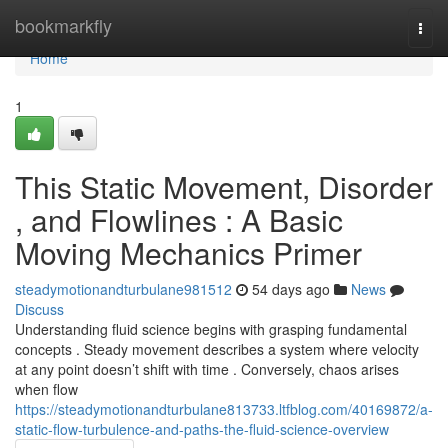
Home
bookmarkfly
Togg
navi
Home
1
This Static Movement, Disorder
, and Flowlines : A Basic
Moving Mechanics Primer
steadymotionandturbulane981512
54 days ago
News
Discuss
Understanding fluid science begins with grasping fundamental
concepts . Steady movement describes a system where velocity
at any point doesn’t shift with time . Conversely, chaos arises
when flow
https://steadymotionandturbulane813733.ltfblog.com/40169872/a-
static-flow-turbulence-and-paths-the-fluid-science-overview