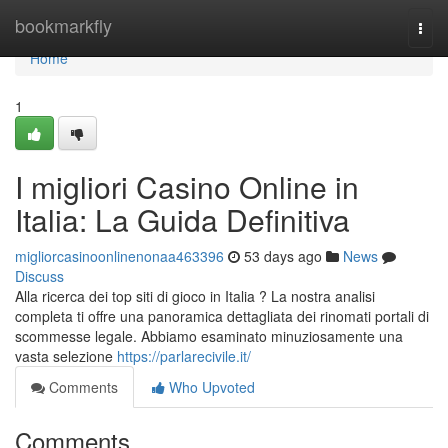
Home
bookmarkfly
Togg
navi
Home
1
I migliori Casino Online in
Italia: La Guida Definitiva
migliorcasinoonlinenonaa463396
53 days ago
News
Discuss
Alla ricerca dei top siti di gioco in Italia ? La nostra analisi
completa ti offre una panoramica dettagliata dei rinomati portali di
scommesse legale. Abbiamo esaminato minuziosamente una
vasta selezione
https://parlarecivile.it/
Comments
Who Upvoted
Comments