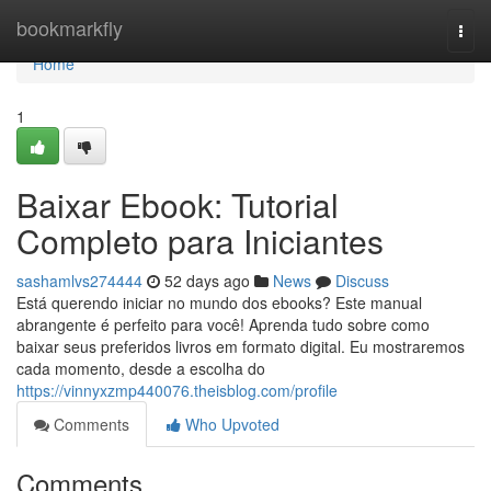
Home
bookmarkfly
Togg
navi
Home
1
Baixar Ebook: Tutorial
Completo para Iniciantes
sashamlvs274444
52 days ago
News
Discuss
Está querendo iniciar no mundo dos ebooks? Este manual
abrangente é perfeito para você! Aprenda tudo sobre como
baixar seus preferidos livros em formato digital. Eu mostraremos
cada momento, desde a escolha do
https://vinnyxzmp440076.theisblog.com/profile
Comments
Who Upvoted
Comments