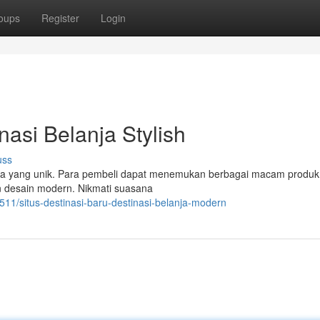
oups
Register
Login
nasi Belanja Stylish
uss
nja yang unik. Para pembeli dapat menemukan berbagai macam produk 
n desain modern. Nikmati suasana
11/situs-destinasi-baru-destinasi-belanja-modern