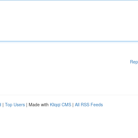
Rep
d
|
Top Users
| Made with
Kliqqi CMS
|
All RSS Feeds