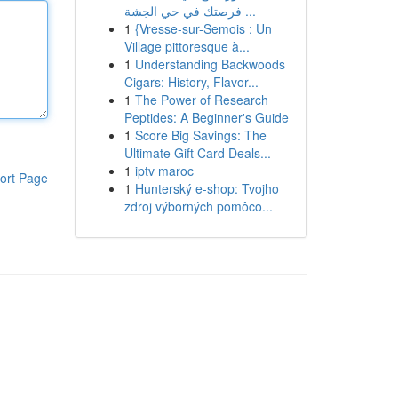
فرصتك في حي الجشة ...
1
{Vresse-sur-Semois : Un
Village pittoresque à...
1
Understanding Backwoods
Cigars: History, Flavor...
1
The Power of Research
Peptides: A Beginner's Guide
1
Score Big Savings: The
Ultimate Gift Card Deals...
1
iptv maroc
ort Page
1
Hunterský e-shop: Tvojho
zdroj výborných pomôco...