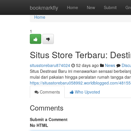
Home
bookmarkfly
Home
New
Submit
Gr
Home
1
Situs Store Terbaru: Desti
situsstorebaru874024
52 days ago
News
Disc
Situs Destinasi Baru ini menawarkan sensasi berbela
mulai dari pakaian hingga peralatan rumah tangga da
https://situsstorebaru058992.worldblogged.com/481555
Comments
Who Upvoted
Comments
Submit a Comment
No HTML