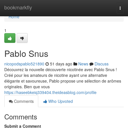
Home
bookmarkfly
Togg
navi
Home
1
Pablo Snus
nicopodspablo521890
51 days ago
News
Discuss
Découvrez la nouvelle découverte nicotinée avec Pablo Snus !
Créé pour les amateurs de nicotine ayant une alternative
élégante et savoureuse, Pablo propose une sélection de arômes
originales. Bien que vous
https://haseebkeiq339404.theideasblog.com/profile
Comments
Who Upvoted
Comments
Submit a Comment