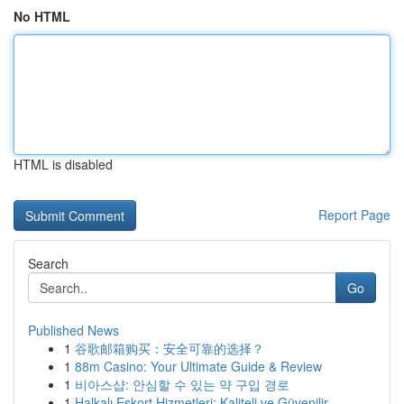
No HTML
HTML is disabled
Report Page
Search
Go
Published News
1
谷歌邮箱购买：安全可靠的选择？
1
88m Casino: Your Ultimate Guide & Review
1
비아스샵: 안심할 수 있는 약 구입 경로
1
Halkalı Eskort Hizmetleri: Kaliteli ve Güvenilir