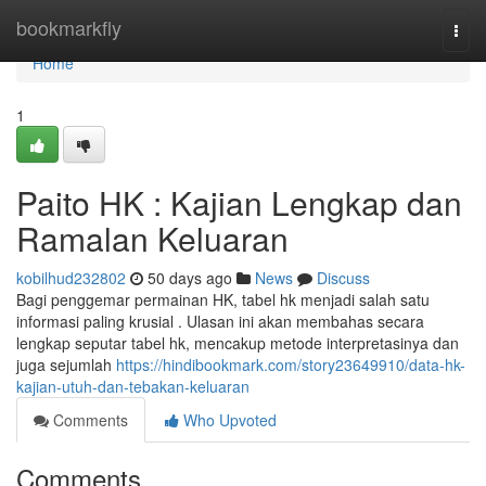
Home
bookmarkfly
Togg
navi
Home
1
Paito HK : Kajian Lengkap dan
Ramalan Keluaran
kobilhud232802
50 days ago
News
Discuss
Bagi penggemar permainan HK, tabel hk menjadi salah satu
informasi paling krusial . Ulasan ini akan membahas secara
lengkap seputar tabel hk, mencakup metode interpretasinya dan
juga sejumlah
https://hindibookmark.com/story23649910/data-hk-
kajian-utuh-dan-tebakan-keluaran
Comments
Who Upvoted
Comments