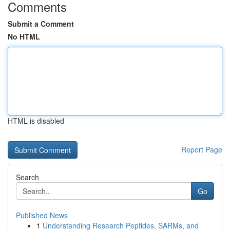
Comments
Submit a Comment
No HTML
HTML is disabled
Report Page
Search
Go
Published News
1
Understanding Research Peptides, SARMs, and