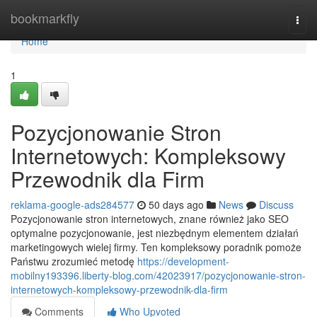
Home
bookmarkfly
Togg
navi
Home
1
Pozycjonowanie Stron
Internetowych: Kompleksowy
Przewodnik dla Firm
reklama-google-ads284577
50 days ago
News
Discuss
Pozycjonowanie stron internetowych, znane również jako SEO
optymalne pozycjonowanie, jest niezbędnym elementem działań
marketingowych wielej firmy. Ten kompleksowy poradnik pomoże
Państwu zrozumieć metodę
https://development-
mobilny193396.liberty-blog.com/42023917/pozycjonowanie-stron-
internetowych-kompleksowy-przewodnik-dla-firm
Comments
Who Upvoted