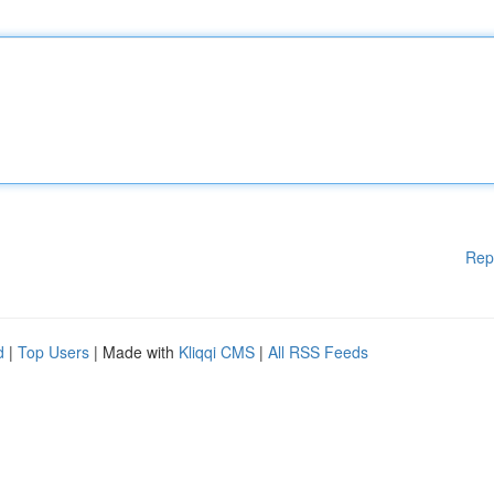
Rep
d
|
Top Users
| Made with
Kliqqi CMS
|
All RSS Feeds