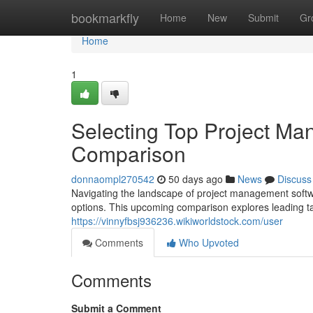
Home
bookmarkfly
Home
New
Submit
Gr
Home
1
Selecting Top Project M
Comparison
donnaompl270542
50 days ago
News
Discuss
Navigating the landscape of project management softw
options. This upcoming comparison explores leading 
https://vinnyfbsj936236.wikiworldstock.com/user
Comments
Who Upvoted
Comments
Submit a Comment