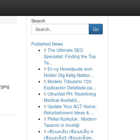
Search
Go
Published News
1
The Ultimate SEO
Specialist: Finding the Top
Ta...
1
En ny Hovedpude som
Holder Dig Kølig Natten...
1
Modelo Tributario 720:
rging
Explicación Detallada pa...
1
UltraVisit PH: Redefining
Medical Availabil...
1
Update Your ACT Home:
Refurbishment Ideas & ...
1
Pleksi Korkuluk : Modern
Tasarım in Inceliği
1
เซียนสเต็ป เซียนสเต็ป 4
เซียนสเต็ป3 เซียนสเต็ปพ...